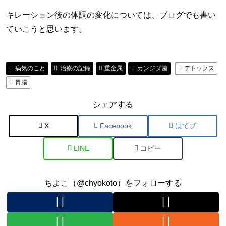
キレーション後の体調の変化については、ブログでも書い
ていこうと思います。
病気のこと
治療の記録
重金属
カンジダ菌
デトックス
胃腸
シェアする
X
Facebook
はてブ
LINE
コピー
ちよこ（@chyokoto）をフォローする