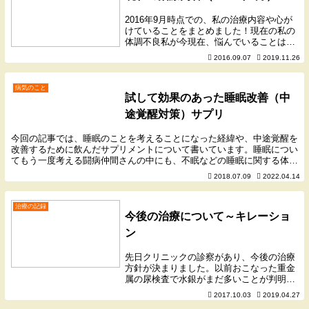
2016年9月時点での、私の治療内容や心が
けていることをまとめました！現在の私の
体調不良私が今現在、悩んでいることは…
だるさ 身体のずっしりとした重み 無月経
2016.09.07
2019.11.26
（3月以降なし） 食後の腹部膨満感 吐き気
胃もたれ 不安感 クラクラ感 ガス・...
病気のこと
試して効果のあった睡眠改善（中
途覚醒対策）サプリ
今回の記事では、睡眠のことを考えることになった経緯や、中途覚醒を
改善するために飲んだサプリメントについて書いています。睡眠につい
てもう一度考える闘病仲間さんの中にも、不眠などの睡眠に関する体調
不良を抱えられている方が多い印象を受けますが、じ...
2018.07.09
2022.04.14
治療の記録
今後の治療について～キレーショ
ン
先日クリニックの診察があり、今後の治療
方針が決まりました。以前おこなった重金
属の尿検査で水銀がまだ多いことが判明
し、私はやはり重金属が根本の原因になっ
2017.10.03
2019.04.27
ているのでは？と医師に指摘されました。