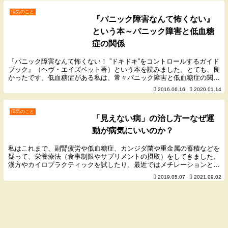
重金属のデトックス……キレーションは過
去３回やってい...
病気のこと
『パニック障害なんて怖くない』
という本～パニック障害と低血糖
症の関係
『パニック障害なんて怖くない！ ”ドキドキ”をコントロールするガイド
ブック』（ヘヴ・エイズベット著）という本を読みました。とても、良
かったです。低血糖症がある私は、常々パニック障害と低血糖症の関連
について考えていたのですが、今回はそのことを...
2016.06.16
2020.01.14
病気のこと
「見えない病」の治し方ーなぜ運
動が病気にいいのか？
私はこれまで、副腎疲労や低血糖症、カンジダ菌や重金属の蓄積などを
疑って、栄養療法（食事制限やサプリメントの摂取）をしてきました。
漢方やカイロプラクティックを試したり、最近ではメチレーションとい
う遺伝子に踏み込んだ検査を行なったりと、闘病生活...
2019.05.07
2021.09.02