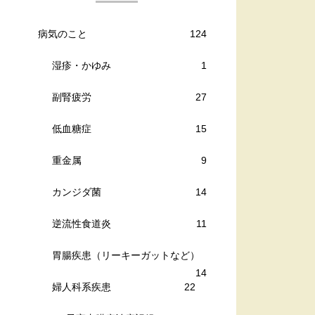
病気のこと
124
湿疹・かゆみ
1
副腎疲労
27
低血糖症
15
重金属
9
カンジダ菌
14
逆流性食道炎
11
胃腸疾患（リーキーガットなど）
14
婦人科系疾患
22