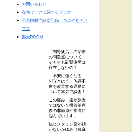
お問い合わせ
在宅ワークに関するブログ
子宮内膜症闘病記録・つぶやきアメ
ブロ
楽天ROOM
「副腎疲労」の治療
の問題点について。
そもそも副腎疲労は
存在しないの？
「不安に強くなる
NPYとは？」体調不
良を改善する運動に
ついて本気で調査！
この痛み、歯が原因
ではない？根管治療
後の非歯原性歯痛に
悩んでいます。
抗ヒスタミン薬が効
かないかゆみ（蕁麻