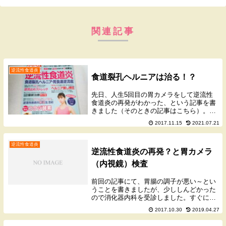
関連記事
逆流性食道炎
食道裂孔ヘルニアは治る！？
先日、人生5回目の胃カメラをして逆流性
食道炎の再発がわかった、という記事を書
きました（そのときの記事はこちら）。そ
のときも、7年ほど前に最初に逆流性食道
2017.11.15
2021.07.21
炎と診断されたときも、私は「食道裂孔ヘ
ルニア」があると言われました。だから逆
流性食道炎の...
逆流性食道炎
逆流性食道炎の再発？と胃カメラ
（内視鏡）検査
前回の記事にて、胃腸の調子が悪い～とい
うことを書きましたが、少ししんどかった
ので消化器内科を受診しました。すぐに胃
カメラをしていただくことができ、その結
2017.10.30
2019.04.27
果、 軽度の食道裂孔ヘルニア→軽度の逆流
性食道炎 軽度の表層性胃炎ということがわ