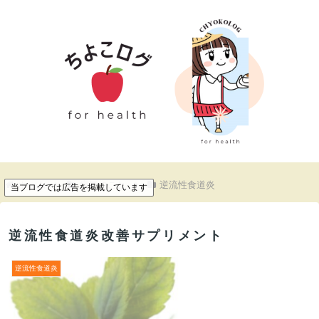
ホーム
病気のこと
逆流性食道炎
当ブログでは広告を掲載しています
逆流性食道炎改善サプリメント
逆流性食道炎