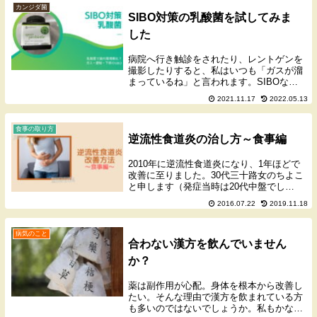
かりまし...
カンジダ菌
SIBO対策の乳酸菌を試してみま
した
病院へ行き触診をされたり、レントゲンを
撮影したりすると、私はいつも「ガスが溜
まっているね」と言われます。SIBOなの
か厳密にはわからないのですが（FODMAP
2021.11.17
2022.05.13
食でもいまいち改善しなかったので）、ガ
スが溜まりやすいのはたしかなのでSIBO
の可...
食事の取り方
逆流性食道炎の治し方～食事編
2010年に逆流性食道炎になり、1年ほどで
改善に至りました。30代三十路女のちよこ
と申します（発症当時は20代中盤でし
た）。薬に頼らない、逆流性食道炎の治し
2016.07.22
2019.11.18
方。今回は食事内容編です。ちなみに私は
8年前に逆流性食道炎を患いましたが、1年
程度で...
病気のこと
合わない漢方を飲んでいません
か？
薬は副作用が心配。身体を根本から改善し
たい。そんな理由で漢方を飲まれている方
も多いのではないでしょうか。私もかなり