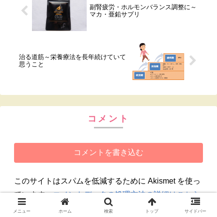
副腎疲労・ホルモンバランス調整に～
マカ・亜鉛サプリ
治る道筋～栄養療法を長年続けていて
思うこと
コメント
コメントを書き込む
このサイトはスパムを低減するために Akismet を使っ
ています。
コメントデータの処理方法の詳細はこちら
をご覧ください
。
メニュー
ホーム
検索
トップ
サイドバー