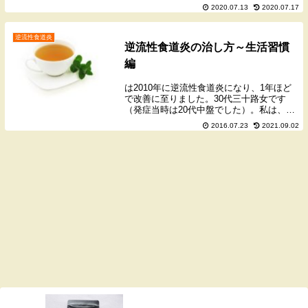
多用していました。六君子湯、加味逍遥
2020.07.13
2020.07.17
散、加味帰脾湯、小建中湯……などなど、
漢方内科で処方してもらい飲んでいた時期
があります。薬...
逆流性食道炎
逆流性食道炎の治し方～生活習慣
編
は2010年に逆流性食道炎になり、1年ほど
で改善に至りました。30代三十路女です
（発症当時は20代中盤でした）。私は、当
時PPI（胃酸を抑える薬）であるパリエッ
2016.07.23
2021.09.02
トを毎日2錠長期服用していました。その
せいで現在、倦怠感や不安感などの副腎疲
労や...