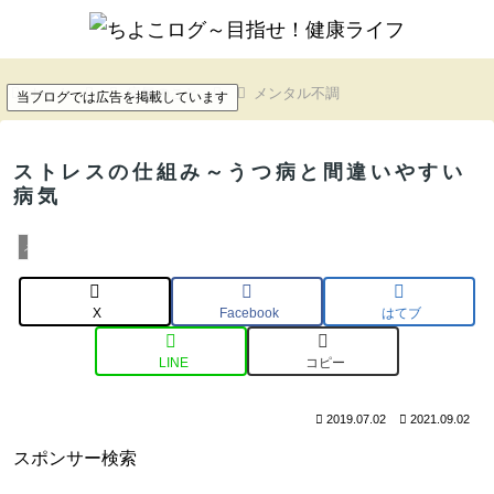
ホーム
病気のこと
メンタル不調
当ブログでは広告を掲載しています
ストレスの仕組み～うつ病と間違いやすい
病気
メンタル不調
X
Facebook
はてブ
LINE
コピー
2019.07.02
2021.09.02
スポンサー検索