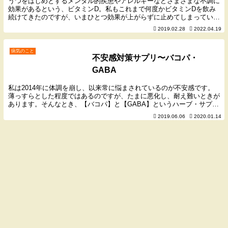
うつをはじめとするメンタル的疾患やアレルギーなどさまざまな不調に
効果があるという、ビタミンD。私もこれまで何度かビタミンDを飲み
続けてきたのですが、いまひとつ効果が上がらずに止めてしまっていま
した。でも、効果がない理由が判明しました。（私に...
2019.02.28
2022.04.19
病気のこと
不安感対策サプリ〜バコパ・
GABA
私は2014年に体調を崩し、以来常に悩まされているのが不安感です。
薄っすらとした程度ではあるのですが、たまに悪化し、耐え難いときが
あります。そんなとき、【バコパ】と【GABA】というハーブ・サプリ
メントが不安感に効く、ということを医療関係者...
2019.06.06
2020.01.14