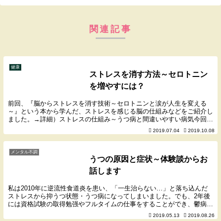
関連記事
健康
ストレスを消す方法～セロトニン
を増やすには？
前回、『脳からストレスを消す技術～セロトニンと涙が人生を変える
～』という本から学んだ、ストレスを感じる脳の仕組みなどをご紹介し
ました。→詳細）ストレスの仕組み～うつ病と間違いやすい病気今回は
実践編、ズバリ「ストレスを消すにはどうしたらいいか...
2019.07.04
2019.10.08
メンタル不調
うつの原因と症状～体験談からお
話します
私は2010年に逆流性食道炎を患い、「一生治らない…」と落ち込んだ
ストレスから抑うつ状態・うつ病になってしまいました。でも、2年後
には資格試験の取得勉强やフルタイムの仕事をすることができ、鬱病は
克服できました。現在はそのころ服用していた胃酸...
2019.05.13
2019.08.26