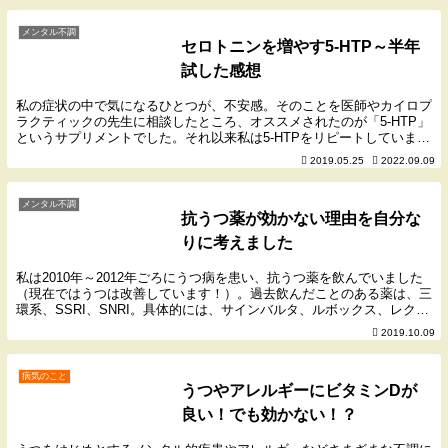
メンタル不調
セロトニンを増やす5-HTP～半年
試した感想
私の症状の中で気になるひとつが、不安感。そのことを医師やカイロプ
ラクティックの先生に相談したところ、オススメされたのが「5-HTP」
というサプリメントでした。それ以来私は5-HTPをリピートしていま
す。その中で体感した効果などを記事にまとめ...
2019.05.25
2022.09.09
メンタル不調
抗うつ薬が効かない理由を自分な
りに考えました
私は2010年～2012年ごろにうつ病を患い、抗うつ薬を飲んでいました
（現在ではうつは改善しています！）。過去飲んだことのある薬は、三
環系、SSRI、SNRI。具体的には、サインバルタ、ルボックス、レクサ
プロ、アナフラニール、ドグマチール、...
2019.10.09
病気のこと
うつやアレルギーにビタミンDが
良い！でも効かない！？