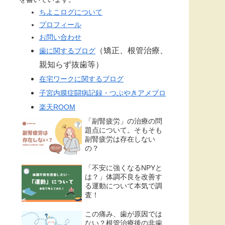
ちよこログについて
プロフィール
お問い合わせ
（矯正、根管治療、
歯に関するブログ
親知らず抜歯等）
在宅ワークに関するブログ
子宮内膜症闘病記録・つぶやきアメブロ
楽天ROOM
「副腎疲労」の治療の問
題点について。そもそも
副腎疲労は存在しない
の？
「不安に強くなるNPYと
は？」体調不良を改善す
る運動について本気で調
査！
この痛み、歯が原因では
ない？根管治療後の非歯