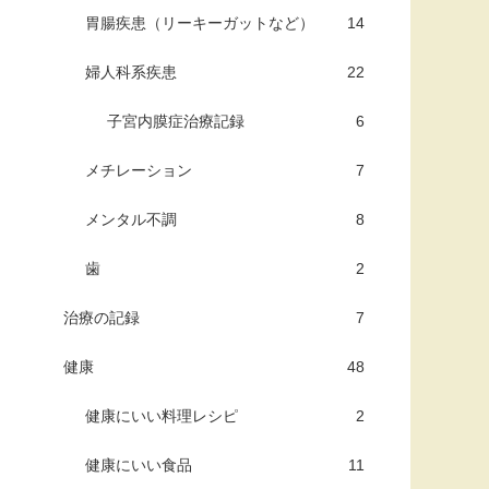
胃腸疾患（リーキーガットなど）
14
婦人科系疾患
22
子宮内膜症治療記録
6
メチレーション
7
メンタル不調
8
歯
2
治療の記録
7
健康
48
健康にいい料理レシピ
2
健康にいい食品
11