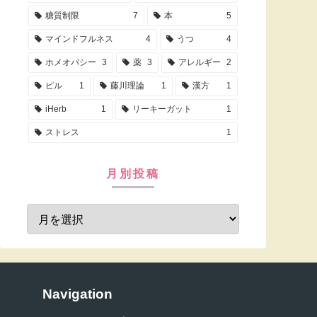
糖質制限
7
本
5
マインドフルネス
4
うつ
4
ホメオパシー
3
薬
3
アレルギー
2
ピル
1
藤川理論
1
漢方
1
iHerb
1
リーキーガット
1
ストレス
1
月別投稿
Navigation