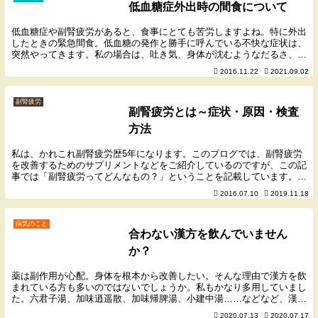
低血糖症外出時の間食について
低血糖症や副腎疲労があると、食事にとても苦労しますよね。特に外出
したときの緊急間食。低血糖の発作と勝手に呼んでいる不快な症状は、
突然やってきます。私の場合は、吐き気、身体が沈むようなだるさ、不
安感、背筋のゾクゾク、フラフラする…などの症状が...
2016.11.22
2021.09.02
副腎疲労
副腎疲労とは～症状・原因・検査
方法
私は、かれこれ副腎疲労歴5年になります。このブログでは、副腎疲労
を改善するためのサプリメントなどをご紹介しているのですが、この記
事では「副腎疲労ってどんなもの？」ということを記載しています。副
腎疲労は、うつ病や自律神経失調症、低血糖症などと...
2016.07.10
2019.11.18
病気のこと
合わない漢方を飲んでいません
か？
薬は副作用が心配。身体を根本から改善したい。そんな理由で漢方を飲
まれている方も多いのではないでしょうか。私もかなり多用していまし
た。六君子湯、加味逍遥散、加味帰脾湯、小建中湯……などなど、漢方
内科で処方してもらい飲んでいた時期があります。薬...
2020.07.13
2020.07.17