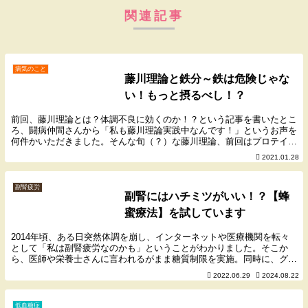
関連記事
病気のこと
藤川理論と鉄分～鉄は危険じゃな
い！もっと摂るべし！？
前回、藤川理論とは？体調不良に効くのか！？という記事を書いたとこ
ろ、闘病仲間さんから「私も藤川理論実践中なんです！」というお声を
何件かいただきました。そんな旬（？）な藤川理論、前回はプロテイン
摂取について記事をまとめましたが、今回は鉄につい...
2021.01.28
副腎疲労
副腎にはハチミツがいい！？【蜂
蜜療法】を試しています
2014年頃、ある日突然体調を崩し、インターネットや医療機関を転々
として「私は副腎疲労なのかも」ということがわかりました。そこか
ら、医師や栄養士さんに言われるがまま糖質制限を実施。同時に、グル
テンフリー・カゼインフリー食、高タンパク質食、カ...
2022.06.29
2024.08.22
低血糖症