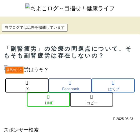
ホーム
病気のこと
当ブログでは広告を掲載しています
「副腎疲労」の治療の問題点について。そ
もそも副腎疲労は存在しないの？
病気のこと
X
Facebook
はてブ
LINE
コピー
2025.05.23
スポンサー検索