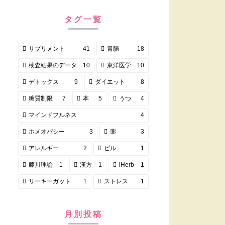
タグ一覧
サプリメント
41
胃腸
18
検査結果のデータ
10
東洋医学
10
デトックス
9
ダイエット
8
糖質制限
7
本
5
うつ
4
マインドフルネス
4
ホメオパシー
3
薬
3
アレルギー
2
ピル
1
藤川理論
1
漢方
1
iHerb
1
リーキーガット
1
ストレス
1
月別投稿