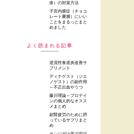
疹）の対策方法
子宮内膜症（チョコ
レート嚢腫）にいい
ことをまるっとまと
めました
よく読まれる記事
逆流性食道炎改善サ
プリメント
ディナゲスト（ジエ
ノゲスト）の副作用
～不正出血やうつ
藤川理論～プロテイ
ンの個人的なオスス
メまとめ
副腎疲労のために摂
っているサプリまと
め
カンジダは薬で完治