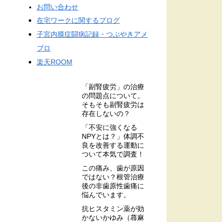
お問い合わせ
在宅ワークに関するブログ
子宮内膜症闘病記録・つぶやきアメ
ブロ
楽天ROOM
「副腎疲労」の治療
の問題点について。
そもそも副腎疲労は
存在しないの？
「不安に強くなる
NPYとは？」体調不
良を改善する運動に
ついて本気で調査！
この痛み、歯が原因
ではない？根管治療
後の非歯原性歯痛に
悩んでいます。
抗ヒスタミン薬が効
かないかゆみ（蕁麻