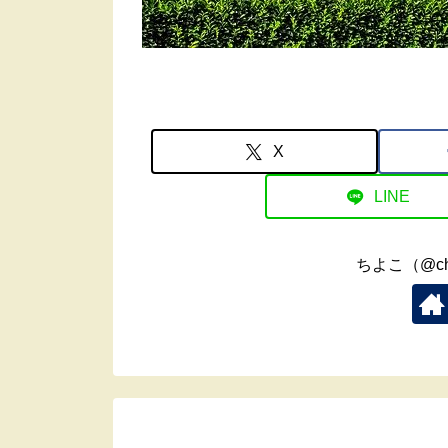
X
LINE
ちよこ（@ch