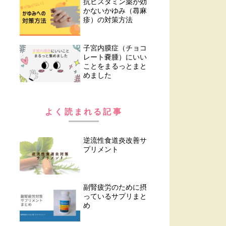
抗ヒスタミン薬が効
かないかゆみ（蕁麻
疹）の対策方法
子宮内膜症（チョコ
レート嚢腫）にいい
ことをまるっとまと
めました
よく読まれる記事
逆流性食道炎改善サ
プリメント
副腎疲労のために摂
っているサプリまと
め