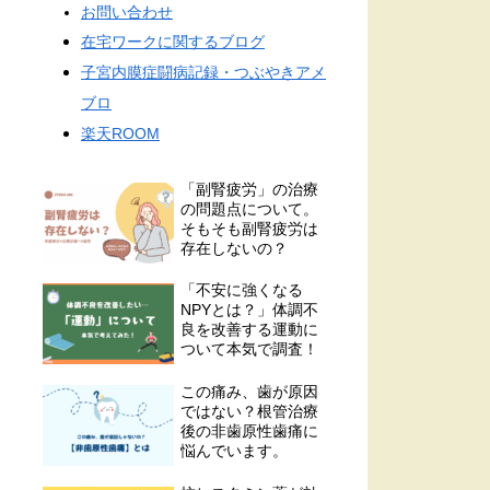
お問い合わせ
在宅ワークに関するブログ
子宮内膜症闘病記録・つぶやきアメ
ブロ
楽天ROOM
「副腎疲労」の治療
の問題点について。
そもそも副腎疲労は
存在しないの？
「不安に強くなる
NPYとは？」体調不
良を改善する運動に
ついて本気で調査！
この痛み、歯が原因
ではない？根管治療
後の非歯原性歯痛に
悩んでいます。