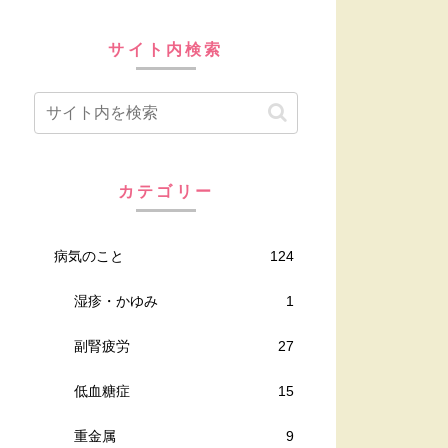
サイト内検索
カテゴリー
病気のこと
124
湿疹・かゆみ
1
副腎疲労
27
低血糖症
15
重金属
9