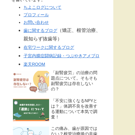
ちよこログについて
プロフィール
お問い合わせ
（矯正、根管治療、
歯に関するブログ
親知らず抜歯等）
在宅ワークに関するブログ
子宮内膜症闘病記録・つぶやきアメブロ
楽天ROOM
「副腎疲労」の治療の問
題点について。そもそも
副腎疲労は存在しない
の？
「不安に強くなるNPYと
は？」体調不良を改善す
る運動について本気で調
査！
この痛み、歯が原因では
ない？根管治療後の非歯