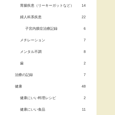
胃腸疾患（リーキーガットなど）
14
婦人科系疾患
22
子宮内膜症治療記録
6
メチレーション
7
メンタル不調
8
歯
2
治療の記録
7
健康
48
健康にいい料理レシピ
2
健康にいい食品
11