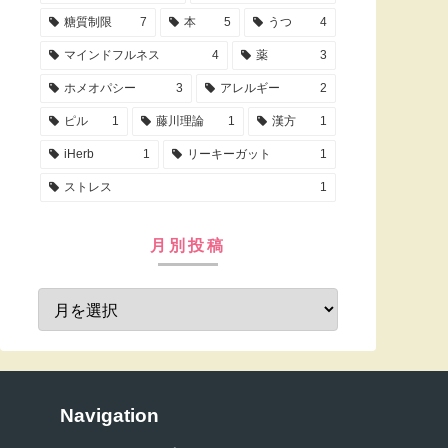
糖質制限
7
本
5
うつ
4
マインドフルネス
4
薬
3
ホメオパシー
3
アレルギー
2
ピル
1
藤川理論
1
漢方
1
iHerb
1
リーキーガット
1
ストレス
1
月別投稿
Navigation