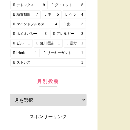
デトックス
9
ダイエット
8
糖質制限
7
本
5
うつ
4
マインドフルネス
4
薬
3
ホメオパシー
3
アレルギー
2
ピル
1
藤川理論
1
漢方
1
iHerb
1
リーキーガット
1
ストレス
1
月別投稿
スポンサーリンク