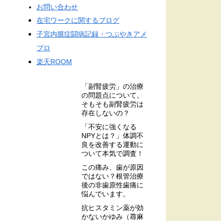
お問い合わせ
在宅ワークに関するブログ
子宮内膜症闘病記録・つぶやきアメ
ブロ
楽天ROOM
「副腎疲労」の治療
の問題点について。
そもそも副腎疲労は
存在しないの？
「不安に強くなる
NPYとは？」体調不
良を改善する運動に
ついて本気で調査！
この痛み、歯が原因
ではない？根管治療
後の非歯原性歯痛に
悩んでいます。
抗ヒスタミン薬が効
かないかゆみ（蕁麻