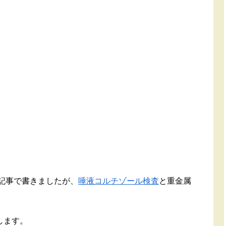
記事で書きましたが、
唾液コルチゾール検査
と重金属
します。